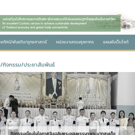
สัยทัศน์/พันธกิจ/ยุทธศาสตร์
หน่วยงานกรมศุลกากร
แผนผังเว็บไซต์
ว/กิจกรรม/ประชาสัมพันธ์
revious
่องในโอกาสวันเฉลิมพระชนมพรรษา พระบาทสมเด็จ