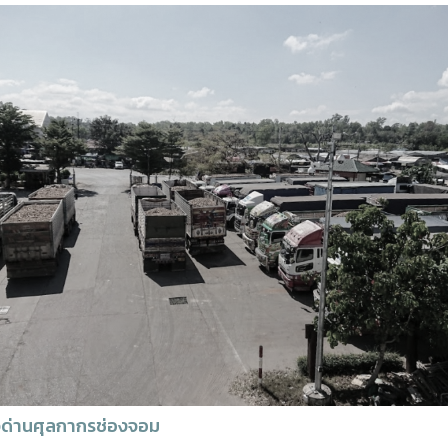
วด่านศุลกากรช่องจอม