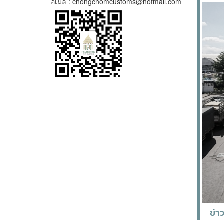
อีเมล์ : chongchomcustoms@hotmail.com
ข่า